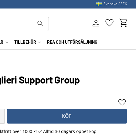
Svenska
SEK
Kundva
Favoriter
AR
TILLBEHÖR
REA OCH UTFÖRSÄLJNING
glieri Support Group
Lägg ti
KÖP
ktfritt över 1000 kr
Alltid 30 dagars öppet köp