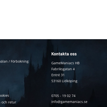
Kontakta oss
älan / Förbokning
GameManiacs HB
Fabriksgatan 4
Entré 31
53160 Lidköping
ookies
0705 - 19 02 74
info@gamemaniacs.se
 och retur