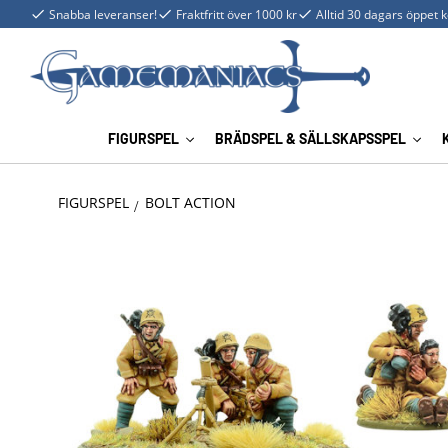
Snabba leveranser!
Fraktfritt över 1000 kr
Alltid 30 dagars öppet 
FIGURSPEL
BRÄDSPEL & SÄLLSKAPSSPEL
FIGURSPEL
BOLT ACTION