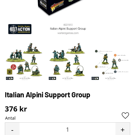
Italian Alpini Support Group
376
kr
Antal
Lägg 
-
+