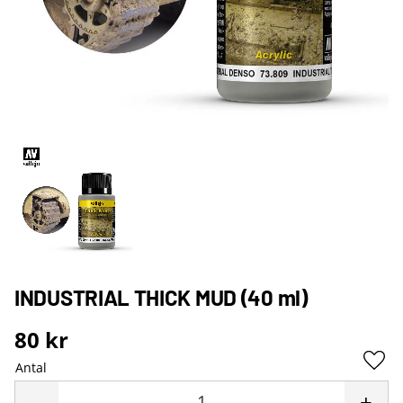
INDUSTRIAL THICK MUD (40 ml)
80
kr
Antal
Lägg 
-
+