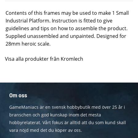
Contents of this frames may be used to make 1 Small
Industrial Platform. Instruction is fitted to give
guidelines and tips on how to assemble the product.
Supplied unassembled and unpainted. Designed for
28mm heroic scale.
Visa alla produkter från Kromlech
Om oss
GameManiacs är en svensk hobbybutik med över 25 år i
branschen och god kunskap inom det mesta
hobbyrelaterat. Vårt fokus är alltid att du som kund skall
vara nöjd med det du köper av oss.