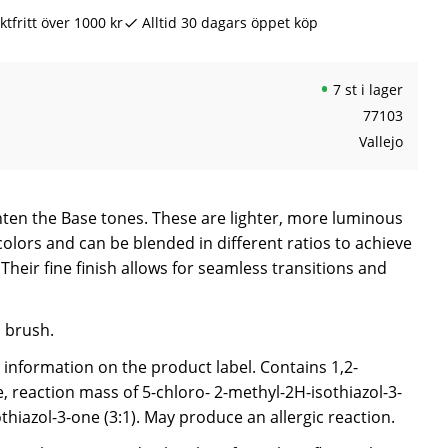
ktfritt över 1000 kr
Alltid 30 dagars öppet köp
7 st i lager
77103
Vallejo
hten the Base tones. These are lighter, more luminous
colors and can be blended in different ratios to achieve
Their fine finish allows for seamless transitions and
a brush.
e information on the product label. Contains 1,2-
, reaction mass of 5-chloro- 2-methyl-2H-isothiazol-3-
hiazol-3-one (3:1). May produce an allergic reaction.