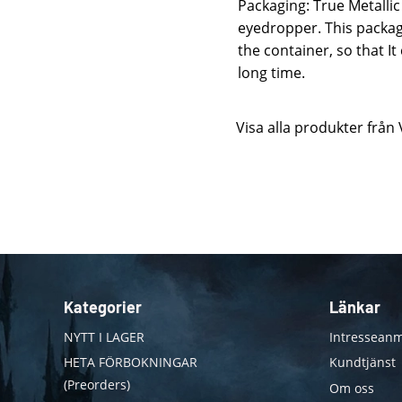
Packaging: True Metallic 
eyedropper. This packag
the container, so that I
long time.
Visa alla produkter från 
Kategorier
Länkar
NYTT I LAGER
Intresseanm
HETA FÖRBOKNINGAR
Kundtjänst
(Preorders)
Om oss