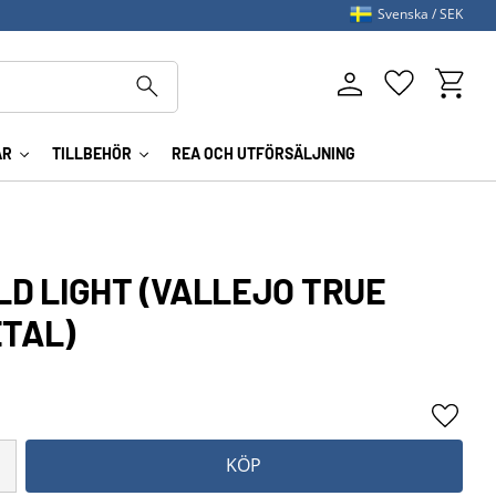
Svenska
SEK
Kundva
Favoriter
AR
TILLBEHÖR
REA OCH UTFÖRSÄLJNING
LD LIGHT (VALLEJO TRUE
ETAL)
Lägg ti
KÖP