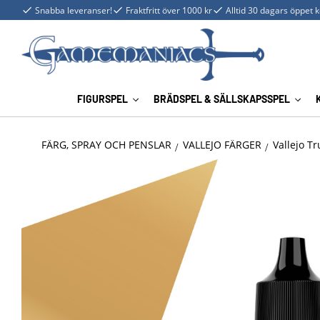
Snabba leveranser!
Fraktfritt över 1000 kr
Alltid 30 dagars öppet 
FIGURSPEL
BRÄDSPEL & SÄLLSKAPSSPEL
FÄRG, SPRAY OCH PENSLAR
VALLEJO FÄRGER
Vallejo Tr