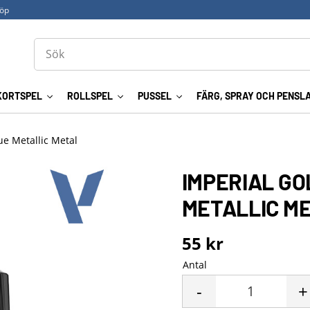
köp
KORTSPEL
ROLLSPEL
PUSSEL
FÄRG, SPRAY OCH PENSL
ue Metallic Metal
IMPERIAL GO
METALLIC M
55
kr
Antal
-
+