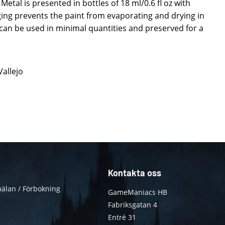
Metal is presented in bottles of 18 ml/0.6 fl oz with
ing prevents the paint from evaporating and drying in
t can be used in minimal quantities and preserved for a
Vallejo
Kontakta oss
älan / Förbokning
GameManiacs HB
Fabriksgatan 4
Entré 31