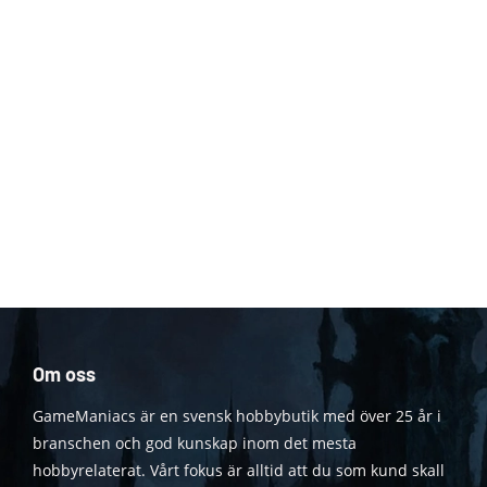
Om oss
GameManiacs är en svensk hobbybutik med över 25 år i
branschen och god kunskap inom det mesta
hobbyrelaterat. Vårt fokus är alltid att du som kund skall