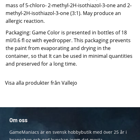
mass of 5-chloro- 2-methyl-2H-isothiazol-3-one and 2-
methyl-2H-isothiazol-3-one (3:1). May produce an
allergic reaction.
Packaging: Game Color is presented in bottles of 18
ml/0.6 fl oz with eyedropper. This packaging prevents
the paint from evaporating and drying in the
container, so that It can be used in minimal quantities
and preserved for a long time.
Visa alla produkter från Vallejo
Om oss
GameManiacs är en svensk hobbybutik med över 25 år i
branschen och god kunskap inom det mesta