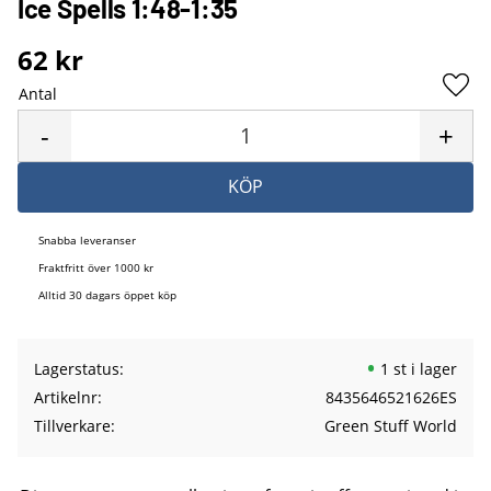
Ice Spells 1:48-1:35
62
kr
Antal
Lägg 
-
+
KÖP
Snabba leveranser
Fraktfritt över 1000 kr
Alltid 30 dagars öppet köp
Lagerstatus
1 st i lager
Artikelnr
8435646521626ES
Tillverkare
Green Stuff World