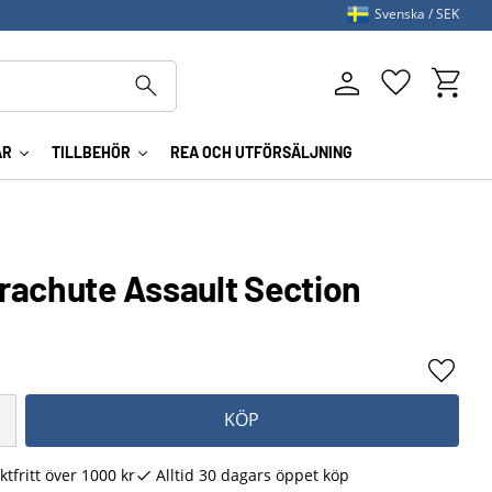
Svenska
SEK
Kundva
Favoriter
AR
TILLBEHÖR
REA OCH UTFÖRSÄLJNING
rachute Assault Section
Lägg ti
KÖP
ktfritt över 1000 kr
Alltid 30 dagars öppet köp