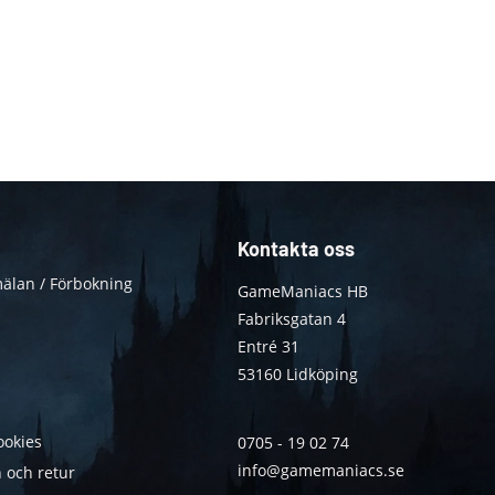
Kontakta oss
älan / Förbokning
GameManiacs HB
Fabriksgatan 4
Entré 31
53160 Lidköping
ookies
0705 - 19 02 74
info@gamemaniacs.se
 och retur