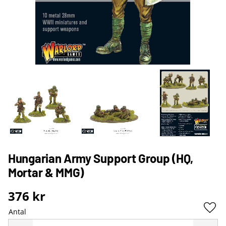
Hungarian Army Support Group (HQ,
Mortar & MMG)
376
kr
Antal
Lägg 