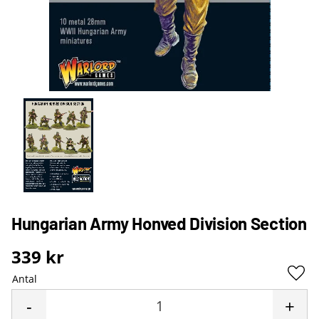
Hungarian Army Honved Division Section
339
kr
Antal
Lägg 
-
+