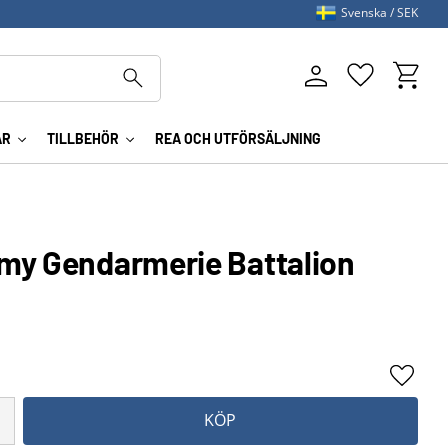
Svenska
SEK
Kundva
Favoriter
AR
TILLBEHÖR
REA OCH UTFÖRSÄLJNING
my Gendarmerie Battalion
Lägg ti
KÖP