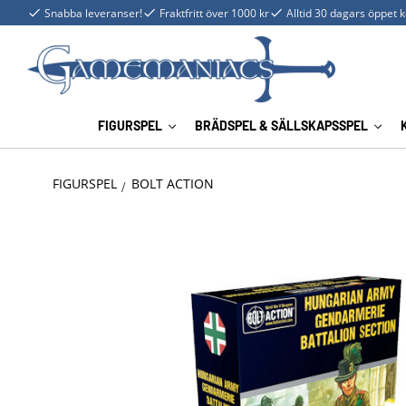
Snabba leveranser!
Fraktfritt över 1000 kr
Alltid 30 dagars öppet 
FIGURSPEL
BRÄDSPEL & SÄLLSKAPSSPEL
FIGURSPEL
BOLT ACTION