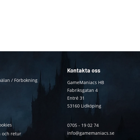
Kontakta oss
älan / Förbokning
GameManiacs HB
Fabriksgatan 4
Entré 31
53160 Lidköping
ookies
0705 - 19 02 74
info@gamemaniacs.se
 och retur