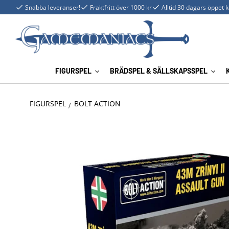
Snabba leveranser!
Fraktfritt över 1000 kr
Alltid 30 dagars öppet 
FIGURSPEL
BRÄDSPEL & SÄLLSKAPSSPEL
FIGURSPEL
BOLT ACTION