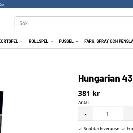
köp
KORTSPEL
ROLLSPEL
PUSSEL
FÄRG, SPRAY OCH PENSL
Hungarian 43M
381
kr
Antal
-
+
Snabba leveranser
Fra