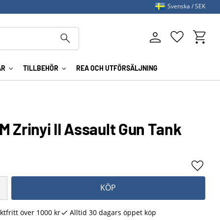
Svenska
SEK
Kundva
Favoriter
AR
TILLBEHÖR
REA OCH UTFÖRSÄLJNING
 Zrinyi II Assault Gun Tank
Lägg ti
KÖP
ktfritt över 1000 kr
Alltid 30 dagars öppet köp