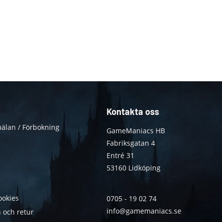
Kontakta oss
älan / Förbokning
GameManiacs HB
Fabriksgatan 4
Entré 31
53160 Lidköping
ookies
0705 - 19 02 74
info@gamemaniacs.se
 och retur