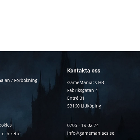
Kontakta oss
älan / Förbokning
GameManiacs HB
Fabriksgatan 4
Entré 31
53160 Lidköping
ookies
0705 - 19 02 74
info@gamemaniacs.se
 och retur