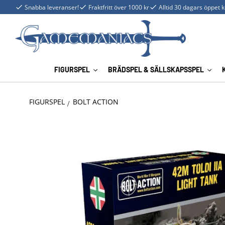
Snabba leveranser!
Fraktfritt över 1000 kr
Alltid 30 dagars öppet 
FIGURSPEL
BRÄDSPEL & SÄLLSKAPSSPEL
FIGURSPEL
BOLT ACTION