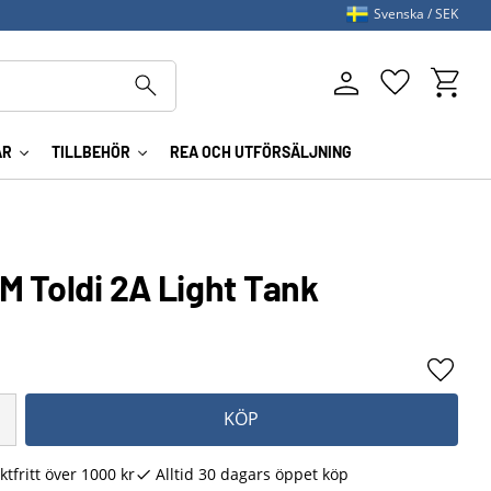
Svenska
SEK
Kundva
Favoriter
AR
TILLBEHÖR
REA OCH UTFÖRSÄLJNING
M Toldi 2A Light Tank
Lägg ti
KÖP
ktfritt över 1000 kr
Alltid 30 dagars öppet köp