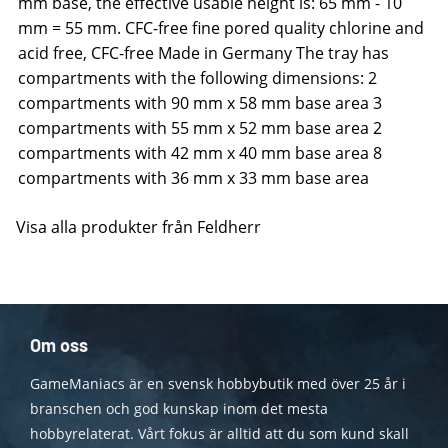
mm base, the effective usable height is: 65 mm - 10
mm = 55 mm. CFC-free fine pored quality chlorine and
acid free, CFC-free Made in Germany The tray has
compartments with the following dimensions: 2
compartments with 90 mm x 58 mm base area 3
compartments with 55 mm x 52 mm base area 2
compartments with 42 mm x 40 mm base area 8
compartments with 36 mm x 33 mm base area
Visa alla produkter från Feldherr
Om oss
GameManiacs är en svensk hobbybutik med över 25 år i
branschen och god kunskap inom det mesta
hobbyrelaterat. Vårt fokus är alltid att du som kund skall