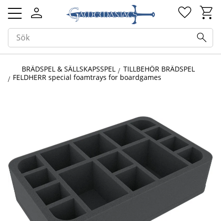
Kundv
Favorit
Meny
BRÄDSPEL & SÄLLSKAPSSPEL
TILLBEHÖR BRÄDSPEL
FELDHERR special foamtrays for boardgames