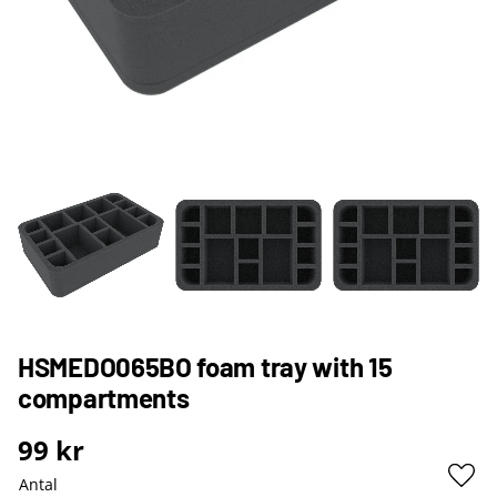
HSMEDO065BO foam tray with 15
compartments
99
kr
Antal
Lägg 