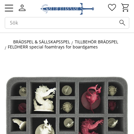
Kundv
Favorit
Meny
BRÄDSPEL & SÄLLSKAPSSPEL
TILLBEHÖR BRÄDSPEL
FELDHERR special foamtrays for boardgames