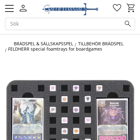
Kundv
Favorit
Meny
BRÄDSPEL & SÄLLSKAPSSPEL
TILLBEHÖR BRÄDSPEL
FELDHERR special foamtrays for boardgames