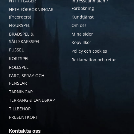
NYTT I LAGER
Intresseanmälan /
Förbokning
HETA FÖRBOKNINGAR
(Preorders)
Kundtjänst
FIGURSPEL
Om oss
BRÄDSPEL &
Mina sidor
SÄLLSKAPSSPEL
Köpvillkor
PUSSEL
Policy och cookies
KORTSPEL
Reklamation och retur
ROLLSPEL
FÄRG, SPRAY OCH
PENSLAR
TÄRNINGAR
TERRÄNG & LANDSKAP
TILLBEHÖR
PRESENTKORT
Kontakta oss