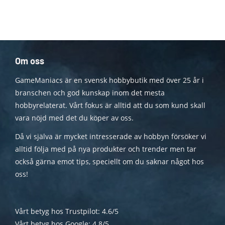
Om oss
GameManiacs är en svensk hobbybutik med över 25 år i
branschen och god kunskap inom det mesta
hobbyrelaterat. Vårt fokus är alltid att du som kund skall
vara nöjd med det du köper av oss.
Då vi själva är mycket intresserade av hobbyn försöker vi
alltid följa med på nya produkter och trender men tar
också gärna emot tips, speciellt om du saknar något hos
oss!
Vårt betyg hos Trustpilot: 4.6/5
Vårt betyg hos Google: 4.8/5