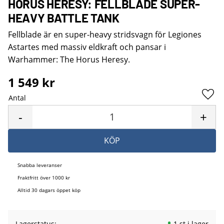
HORUS HERESY: FELLBLADE SUPER-
HEAVY BATTLE TANK
Fellblade är en super-heavy stridsvagn för Legiones
Astartes med massiv eldkraft och pansar i
Warhammer: The Horus Heresy.
1 549
kr
Antal
Lägg 
-
+
KÖP
Snabba leveranser
Fraktfritt över 1000 kr
Alltid 30 dagars öppet köp
Lagerstatus
1 st i lager