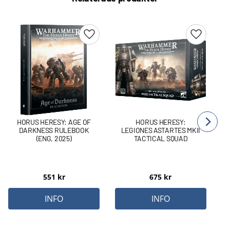
Lägg till i favoriter
Lägg till 
HORUS HERESY: AGE OF
HORUS HERESY:
DARKNESS RULEBOOK
LEGIONES ASTARTES MKII
(ENG, 2025)
TACTICAL SQUAD
551
kr
675
kr
INFO
INFO