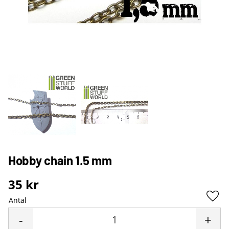
Hobby chain 1.5 mm
35
kr
Antal
Lägg 
-
+