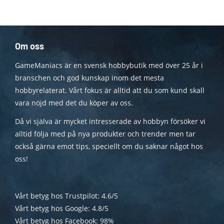
Om oss
GameManiacs är en svensk hobbybutik med över 25 år i
branschen och god kunskap inom det mesta
hobbyrelaterat. Vårt fokus är alltid att du som kund skall
vara nöjd med det du köper av oss.
Då vi själva är mycket intresserade av hobbyn försöker vi
alltid följa med på nya produkter och trender men tar
också gärna emot tips, speciellt om du saknar något hos
oss!
Vårt betyg hos Trustpilot: 4.6/5
Vårt betyg hos Google: 4.8/5
Vårt betyg hos Facebook: 98%