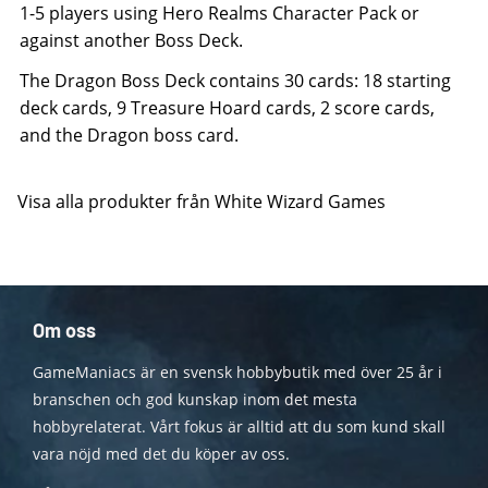
1-5 players using Hero Realms Character Pack or
against another Boss Deck.
The Dragon Boss Deck contains 30 cards: 18 starting
deck cards, 9 Treasure Hoard cards, 2 score cards,
and the Dragon boss card.
Visa alla produkter från White Wizard Games
Om oss
GameManiacs är en svensk hobbybutik med över 25 år i
branschen och god kunskap inom det mesta
hobbyrelaterat. Vårt fokus är alltid att du som kund skall
vara nöjd med det du köper av oss.