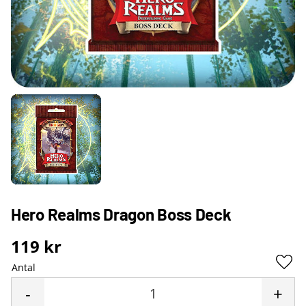
Hero Realms Dragon Boss Deck
119
kr
Antal
Lägg 
-
+