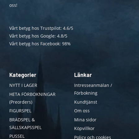
oss!
Vårt betyg hos Trustpilot: 4.6/5
Vårt betyg hos Google: 4.8/5
Vårt betyg hos Facebook: 98%
Kategorier
Länkar
NYTT I LAGER
Intresseanmälan /
Förbokning
HETA FÖRBOKNINGAR
(Preorders)
Kundtjänst
FIGURSPEL
Om oss
BRÄDSPEL &
Mina sidor
SÄLLSKAPSSPEL
Köpvillkor
PUSSEL
Policy och cookies