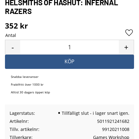
HELSMITHS OF HASHUT: INFERNAL
RAZERS
352
kr
Antal
Lägg 
-
+
KÖP
Snabba leveranser
Fraktfritt över 1000 kr
Alltid 30 dagars öppet köp
Lagerstatus
Tillfälligt slut - i lager snart igen.
Artikelnr
5011921241682
Tillv. artikelnr
99120211008
Tillverkare
Games Workshop