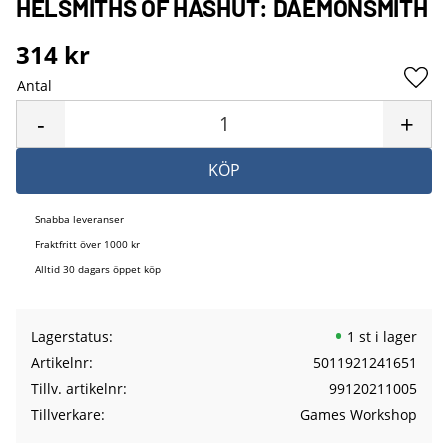
HELSMITHS OF HASHUT: DAEMONSMITH
314
kr
Antal
Lägg 
-
+
KÖP
Snabba leveranser
Fraktfritt över 1000 kr
Alltid 30 dagars öppet köp
Lagerstatus
1 st i lager
Artikelnr
5011921241651
Tillv. artikelnr
99120211005
Tillverkare
Games Workshop