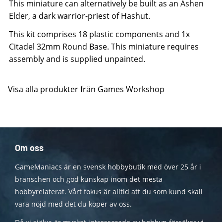
This miniature can alternatively be built as an Ashen
Elder, a dark warrior-priest of Hashut.
This kit comprises 18 plastic components and 1x
Citadel 32mm Round Base. This miniature requires
assembly and is supplied unpainted.
Visa alla produkter från Games Workshop
Om oss
GameManiacs är en svensk hobbybutik med över 25 år i
branschen och god kunskap inom det mesta
hobbyrelaterat. Vårt fokus är alltid att du som kund skall
vara nöjd med det du köper av oss.