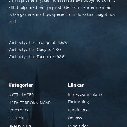
Då vi själva är mycket intresserade av hobbyn försöker vi
alltid följa med på nya produkter och trender men tar
också gärna emot tips, speciellt om du saknar något hos
oss!
Vårt betyg hos Trustpilot: 4.6/5
Vårt betyg hos Google: 4.8/5
Vårt betyg hos Facebook: 98%
Kategorier
Länkar
NYTT I LAGER
Intresseanmälan /
Förbokning
HETA FÖRBOKNINGAR
(Preorders)
Kundtjänst
FIGURSPEL
Om oss
BRÄDSPEL &
Mina sidor