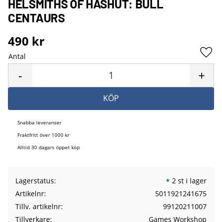
HELSMITHS OF HASHUT: BULL
CENTAURS
490
kr
Antal
Lägg 
-
+
KÖP
Snabba leveranser
Fraktfritt över 1000 kr
Alltid 30 dagars öppet köp
Lagerstatus
2 st i lager
Artikelnr
5011921241675
Tillv. artikelnr
99120211007
Tillverkare
Games Workshop