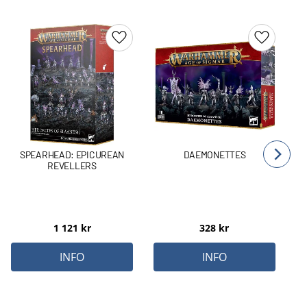
Lägg till i favoriter
Lägg till 
SPEARHEAD: EPICUREAN
DAEMONETTES
REVELLERS
1 121
kr
328
kr
INFO
INFO