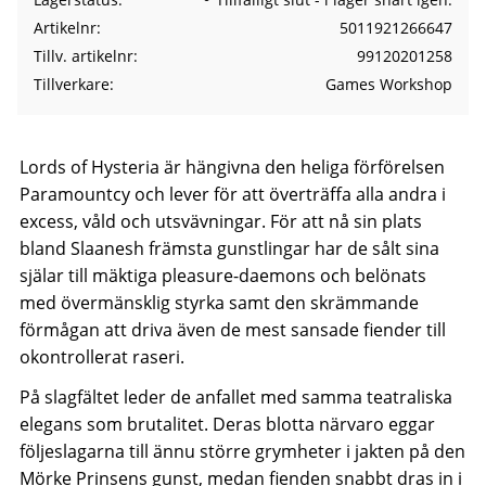
Artikelnr
5011921266647
Tillv. artikelnr
99120201258
Tillverkare
Games Workshop
Lords of Hysteria är hängivna den heliga förförelsen
Paramountcy och lever för att överträffa alla andra i
excess, våld och utsvävningar. För att nå sin plats
bland Slaanesh främsta gunstlingar har de sålt sina
själar till mäktiga pleasure-daemons och belönats
med övermänsklig styrka samt den skrämmande
förmågan att driva även de mest sansade fiender till
okontrollerat raseri.
På slagfältet leder de anfallet med samma teatraliska
elegans som brutalitet. Deras blotta närvaro eggar
följeslagarna till ännu större grymheter i jakten på den
Mörke Prinsens gunst, medan fienden snabbt dras in i