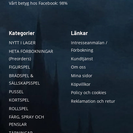
Vårt betyg hos Facebook: 98%
Kategorier
Länkar
NYTT I LAGER
Intresseanmälan /
Förbokning
HETA FÖRBOKNINGAR
(Preorders)
Kundtjänst
FIGURSPEL
Om oss
BRÄDSPEL &
Mina sidor
SÄLLSKAPSSPEL
Köpvillkor
PUSSEL
Policy och cookies
KORTSPEL
Reklamation och retur
ROLLSPEL
FÄRG, SPRAY OCH
PENSLAR
TÄRNINGAR