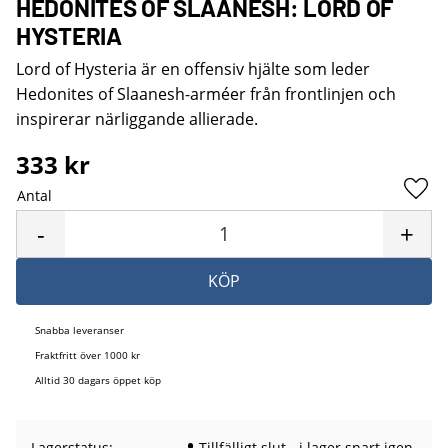
HEDONITES OF SLAANESH: LORD OF
HYSTERIA
Lord of Hysteria är en offensiv hjälte som leder
Hedonites of Slaanesh-arméer från frontlinjen och
inspirerar närliggande allierade.
333
kr
Antal
Lägg 
-
+
KÖP
Snabba leveranser
Fraktfritt över 1000 kr
Alltid 30 dagars öppet köp
Lagerstatus
Tillfälligt slut - i lager snart igen.