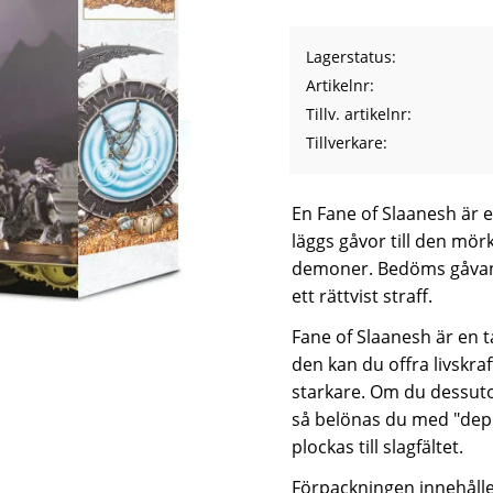
Lagerstatus
Artikelnr
Tillv. artikelnr
Tillverkare
En Fane of Slaanesh är et
läggs gåvor till den mö
demoner. Bedöms gåvan 
ett rättvist straff.
Fane of Slaanesh är en t
den kan du offra livskr
starkare. Om du dessut
så belönas du med "depr
plockas till slagfältet.
Förpackningen innehåller