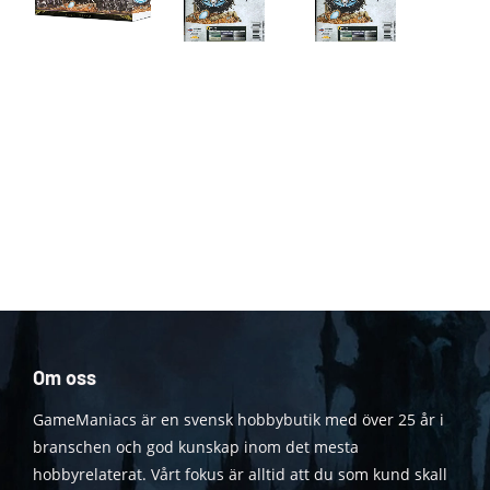
Om oss
GameManiacs är en svensk hobbybutik med över 25 år i
branschen och god kunskap inom det mesta
hobbyrelaterat. Vårt fokus är alltid att du som kund skall