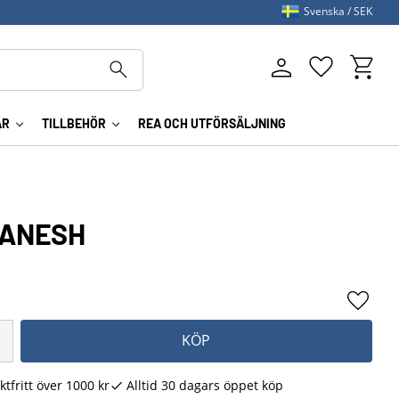
Svenska
SEK
Kundva
Favoriter
AR
TILLBEHÖR
REA OCH UTFÖRSÄLJNING
AANESH
Lägg ti
KÖP
ktfritt över 1000 kr
Alltid 30 dagars öppet köp