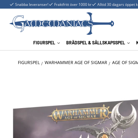
Snabba leveranser!
Fraktfritt över 1000 kr
Alltid 30 dagars öppet 
FIGURSPEL
BRÄDSPEL & SÄLLSKAPSSPEL
FIGURSPEL
WARHAMMER AGE OF SIGMAR
AGE OF SIG