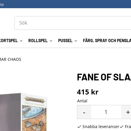
köp
KORTSPEL
ROLLSPEL
PUSSEL
FÄRG, SPRAY OCH PENSL
MAR CHAOS
FANE OF SL
415
kr
Antal
-
+
Snabba leveranser
Fra