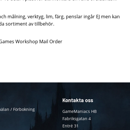
h målning, verktyg, lim, färg, penslar ingår EJ men kan
da sortiment av tillbehör.
n Games Workshop Mail Order
Kontakta oss
älan / Förbokning
GameManiacs HB
Fabriksgatan 4
Entré 31