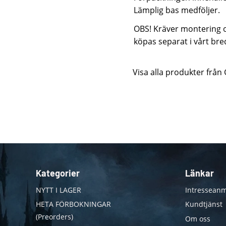
Lämplig bas medföljer.
OBS! Kräver montering oc
köpas separat i vårt bre
Visa alla produkter frå
Kategorier
Länkar
NYTT I LAGER
Intresseanm
HETA FÖRBOKNINGAR
Kundtjänst
(Preorders)
Om oss