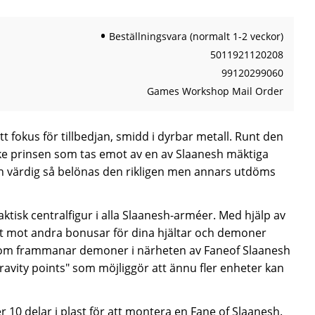
Beställningsvara (normalt 1-2 veckor)
5011921120208
99120299060
Games Workshop Mail Order
t fokus för tillbedjan, smidd i dyrbar metall. Runt den
rke prinsen som tas emot av en av Slaanesh mäktiga
värdig så belönas den rikligen men annars utdöms
aktisk centralfigur i alla Slaanesh-arméer. Med hjälp av
aft mot andra bonusar för dina hjältar och demoner
om frammanar demoner i närheten av Faneof Slaanesh
avity points" som möjliggör att ännu fler enheter kan
 10 delar i plast för att montera en Fane of Slaanesh.