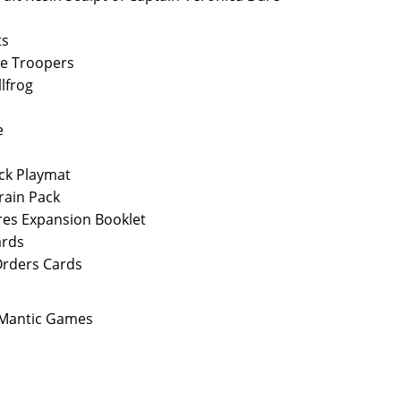
ts
se Troopers
llfrog
e
k Playmat
ain Pack
es Expansion Booklet
ards
Orders Cards
n Mantic Games