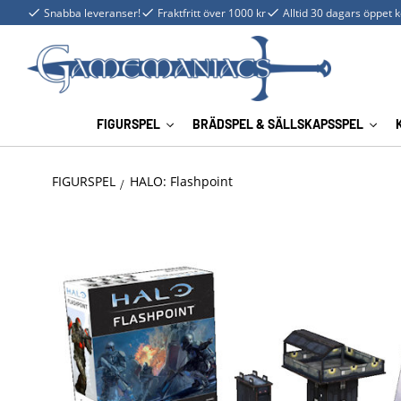
Snabba leveranser!
Fraktfritt över 1000 kr
Alltid 30 dagars öppet 
FIGURSPEL
BRÄDSPEL & SÄLLSKAPSSPEL
FIGURSPEL
HALO: Flashpoint