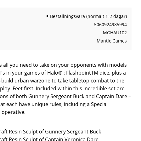
Beställningsvara (normalt 1-2 dagar)
5060924985994
MGHAU102
Mantic Games
es all you need to take on your opponents with models
’s in your games of Halo® : FlashpointTM dice, plus a
build urban warzone to take tabletop combat to the
ploy. Feet first. Included within this incredible set are
sions of both Gunnery Sergeant Buck and Captain Dare –
t each have unique rules, including a Special
 operative.
raft Resin Sculpt of Gunnery Sergeant Buck
aft Resin Sculpt of Captain Veronica Dare