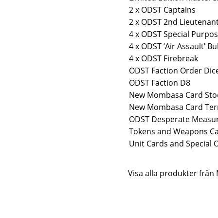
2 x ODST Captains
2 x ODST 2nd Lieutenan
4 x ODST Special Purpo
4 x ODST ‘Air Assault’ Bu
4 x ODST Firebreak
ODST Faction Order Dic
ODST Faction D8
New Mombasa Card Stoc
New Mombasa Card Terr
ODST Desperate Measur
Tokens and Weapons C
Unit Cards and Special 
Visa alla produkter frå