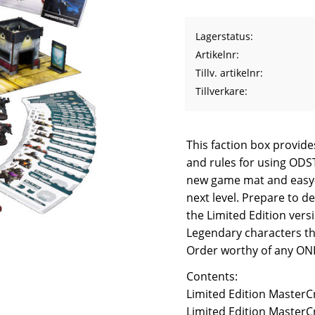
Lagerstatus
Artikelnr
Tillv. artikelnr
Tillverkare
This faction box provid
and rules for using ODST
new game mat and easy-
next level. Prepare to de
the Limited Edition ver
Legendary characters tha
Order worthy of any ONI
Contents:
Limited Edition MasterC
Limited Edition MasterCr