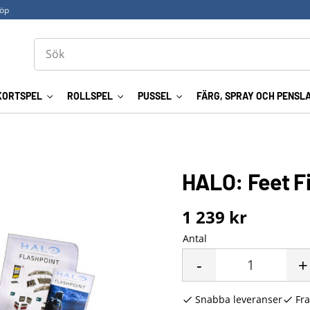
köp
KORTSPEL
ROLLSPEL
PUSSEL
FÄRG, SPRAY OCH PENSL
HALO: Feet Fir
1 239
kr
Antal
-
+
Snabba leveranser
Fra