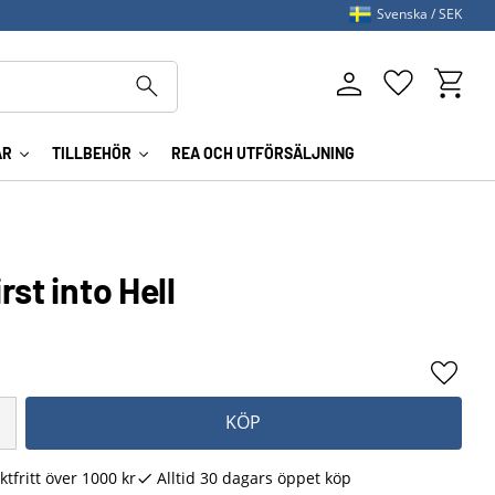
Svenska
SEK
Kundva
Favoriter
AR
TILLBEHÖR
REA OCH UTFÖRSÄLJNING
st into Hell
Lägg ti
KÖP
ktfritt över 1000 kr
Alltid 30 dagars öppet köp