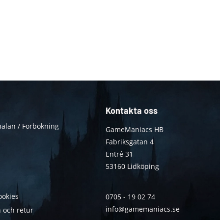
Kontakta oss
älan / Förbokning
GameManiacs HB
Fabriksgatan 4
Entré 31
53160 Lidköping
ookies
0705 - 19 02 74
info@gamemaniacs.se
 och retur