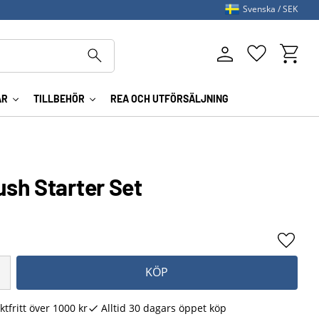
Svenska
SEK
Kundva
Favoriter
AR
TILLBEHÖR
REA OCH UTFÖRSÄLJNING
sh Starter Set
Lägg ti
KÖP
ktfritt över 1000 kr
Alltid 30 dagars öppet köp