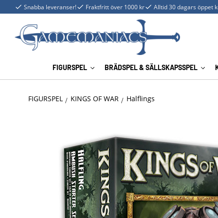
Snabba leveranser!
Fraktfritt över 1000 kr
Alltid 30 dagars öppet 
FIGURSPEL
BRÄDSPEL & SÄLLSKAPSSPEL
FIGURSPEL
KINGS OF WAR
Halflings