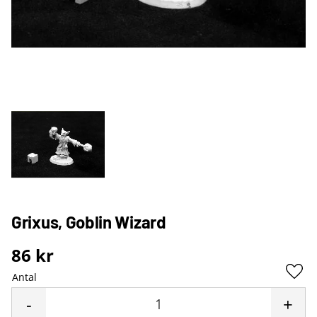
Grixus, Goblin Wizard
86
kr
Antal
Lägg 
-
+