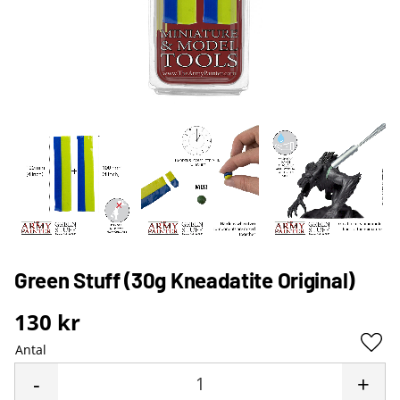
Green Stuff (30g Kneadatite Original)
130
kr
Antal
Lägg 
-
+