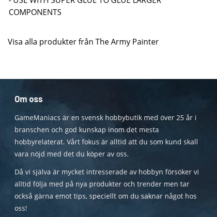
- USE WITH SUPER GLUE TO GLUE LARGER
COMPONENTS
Visa alla produkter från The Army Painter
Om oss
GameManiacs är en svensk hobbybutik med över 25 år i
branschen och god kunskap inom det mesta
hobbyrelaterat. Vårt fokus är alltid att du som kund skall
vara nöjd med det du köper av oss.
Då vi själva är mycket intresserade av hobbyn försöker vi
alltid följa med på nya produkter och trender men tar
också gärna emot tips, speciellt om du saknar något hos
oss!