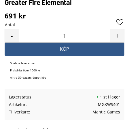
Greater Fire Elemental
691
kr
Antal
Lägg 
-
+
KÖP
Snabba leveranser
Fraktfritt över 1000 kr
Alltid 30 dagars öppet köp
Lagerstatus
1 st i lager
Artikelnr
MGKWS401
Tillverkare
Mantic Games