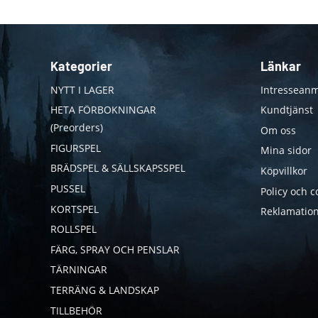
Kategorier
Länkar
NYTT I LAGER
Intresseanm
HETA FÖRBOKNINGAR
Kundtjänst
(Preorders)
Om oss
FIGURSPEL
Mina sidor
BRÄDSPEL & SÄLLSKAPSSPEL
Köpvillkor
PUSSEL
Policy och c
KORTSPEL
Reklamation
ROLLSPEL
FÄRG, SPRAY OCH PENSLAR
TÄRNINGAR
TERRÄNG & LANDSKAP
TILLBEHÖR