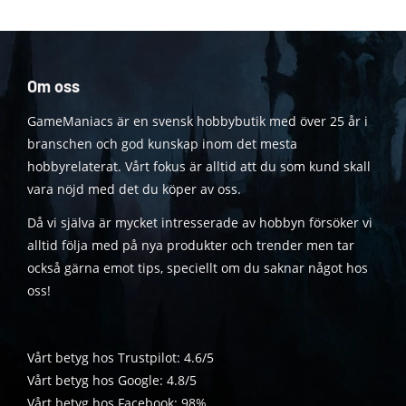
Om oss
GameManiacs är en svensk hobbybutik med över 25 år i
branschen och god kunskap inom det mesta
hobbyrelaterat. Vårt fokus är alltid att du som kund skall
vara nöjd med det du köper av oss.
Då vi själva är mycket intresserade av hobbyn försöker vi
alltid följa med på nya produkter och trender men tar
också gärna emot tips, speciellt om du saknar något hos
oss!
Vårt betyg hos Trustpilot: 4.6/5
Vårt betyg hos Google: 4.8/5
Vårt betyg hos Facebook: 98%