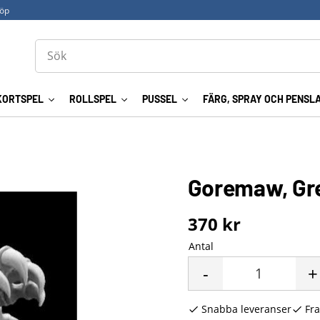
köp
KORTSPEL
ROLLSPEL
PUSSEL
FÄRG, SPRAY OCH PENSL
Goremaw, Gr
370
kr
Antal
-
+
Snabba leveranser
Fra