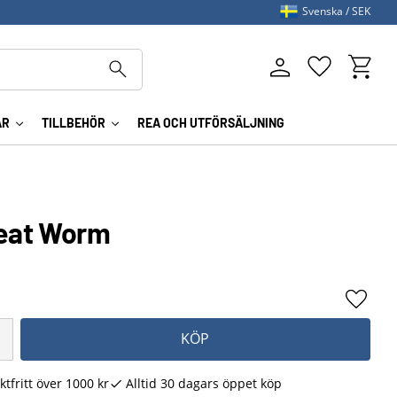
Svenska
SEK
Kundva
Favoriter
AR
TILLBEHÖR
REA OCH UTFÖRSÄLJNING
eat Worm
Lägg ti
KÖP
ktfritt över 1000 kr
Alltid 30 dagars öppet köp