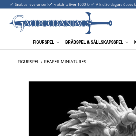
Snabba leveranser!
Fraktfritt över 1000 kr
Alltid 30 dagars öppet 
FIGURSPEL
BRÄDSPEL & SÄLLSKAPSSPEL
FIGURSPEL
REAPER MINIATURES