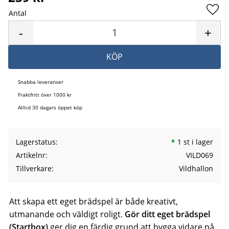
Antal
Lägg 
-
+
KÖP
Snabba leveranser
Fraktfritt över 1000 kr
Alltid 30 dagars öppet köp
Lagerstatus
1 st i lager
Artikelnr
VILD069
Tillverkare
Vildhallon
Att skapa ett eget brädspel är både kreativt,
utmanande och väldigt roligt.
Gör ditt eget brädspel
(Startbox)
ger dig en färdig grund att bygga vidare på,