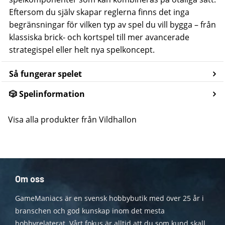
Eftersom du själv skapar reglerna finns det inga
begränsningar för vilken typ av spel du vill bygga – från
klassiska brick- och kortspel till mer avancerade
strategispel eller helt nya spelkoncept.
Så fungerar spelet
🎲 Spelinformation
Visa alla produkter från Vildhallon
Om oss
GameManiacs är en svensk hobbybutik med över 25 år i
branschen och god kunskap inom det mesta
hobbyrelaterat. Vårt fokus är alltid att du som kund skall