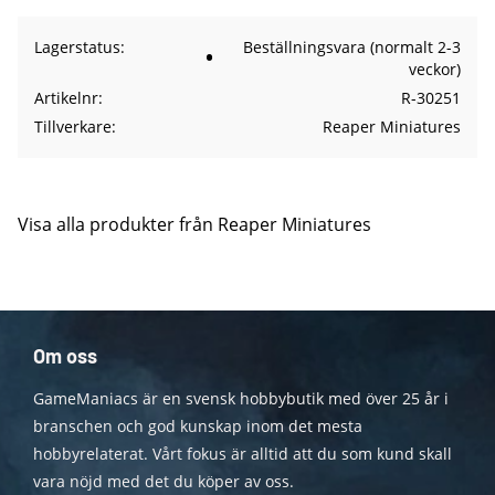
Lagerstatus
Beställningsvara (normalt 2-3
veckor)
Artikelnr
R-30251
Tillverkare
Reaper Miniatures
Visa alla produkter från Reaper Miniatures
Om oss
GameManiacs är en svensk hobbybutik med över 25 år i
branschen och god kunskap inom det mesta
hobbyrelaterat. Vårt fokus är alltid att du som kund skall
vara nöjd med det du köper av oss.