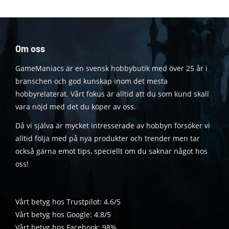
Om oss
GameManiacs är en svensk hobbybutik med över 25 år i
branschen och god kunskap inom det mesta
hobbyrelaterat. Vårt fokus är alltid att du som kund skall
vara nöjd med det du köper av oss.
Då vi själva är mycket intresserade av hobbyn försöker vi
alltid följa med på nya produkter och trender men tar
också gärna emot tips, speciellt om du saknar något hos
oss!
Vårt betyg hos Trustpilot: 4.6/5
Vårt betyg hos Google: 4.8/5
Vårt betyg hos Facebook: 98%