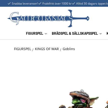
Snabba leveranser!
Fraktfritt över 1000 kr
Alltid 30 dagars öppet 
FIGURSPEL
BRÄDSPEL & SÄLLSKAPSSPEL
FIGURSPEL
KINGS OF WAR
Goblins