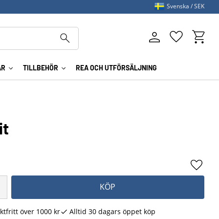
Svenska
SEK
Kundva
Favoriter
AR
TILLBEHÖR
REA OCH UTFÖRSÄLJNING
it
Lägg ti
KÖP
ktfritt över 1000 kr
Alltid 30 dagars öppet köp