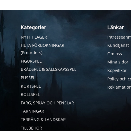
Kategorier
Länkar
NYTT I LAGER
Intresseanm
HETA FÖRBOKNINGAR
Kundtjänst
(Preorders)
Om oss
FIGURSPEL
Mina sidor
BRÄDSPEL & SÄLLSKAPSSPEL
Köpvillkor
PUSSEL
Policy och c
KORTSPEL
Reklamation
ROLLSPEL
FÄRG, SPRAY OCH PENSLAR
TÄRNINGAR
TERRÄNG & LANDSKAP
TILLBEHÖR