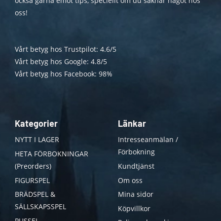
också gärna emot tips, speciellt om du saknar något hos
oss!
Vårt betyg hos Trustpilot: 4.6/5
Vårt betyg hos Google: 4.8/5
Vårt betyg hos Facebook: 98%
Kategorier
Länkar
NYTT I LAGER
Intresseanmälan /
Förbokning
HETA FÖRBOKNINGAR
(Preorders)
Kundtjänst
FIGURSPEL
Om oss
BRÄDSPEL &
Mina sidor
SÄLLSKAPSSPEL
Köpvillkor
PUSSEL