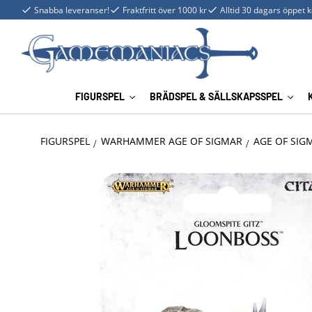
Snabba leveranser!
Fraktfritt över 1000 kr
Alltid 30 dagars öppet 
FIGURSPEL
BRÄDSPEL & SÄLLSKAPSSPEL
FIGURSPEL
WARHAMMER AGE OF SIGMAR
AGE OF SIG