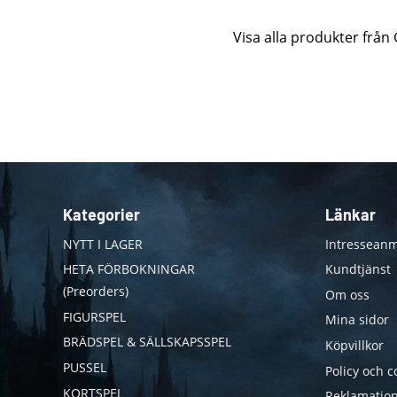
Visa alla produkter frå
Kategorier
Länkar
NYTT I LAGER
Intresseanm
HETA FÖRBOKNINGAR
Kundtjänst
(Preorders)
Om oss
FIGURSPEL
Mina sidor
BRÄDSPEL & SÄLLSKAPSSPEL
Köpvillkor
PUSSEL
Policy och c
KORTSPEL
Reklamation