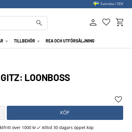
Svenska
SEK
Kundva
Favoriter
AR
TILLBEHÖR
REA OCH UTFÖRSÄLJNING
 GITZ: LOONBOSS
Lägg ti
KÖP
ktfritt över 1000 kr
Alltid 30 dagars öppet köp