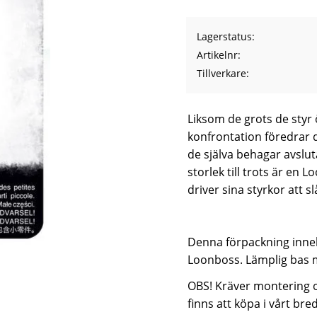
Lagerstatus
Artikelnr
Tillverkare
Liksom de grots de styr ö
konfrontation föredrar 
de själva behagar avslut
storlek till trots är en
driver sina styrkor att 
Denna förpackning inneh
Loonboss. Lämplig bas m
OBS! Kräver montering oc
finns att köpa i vårt bre