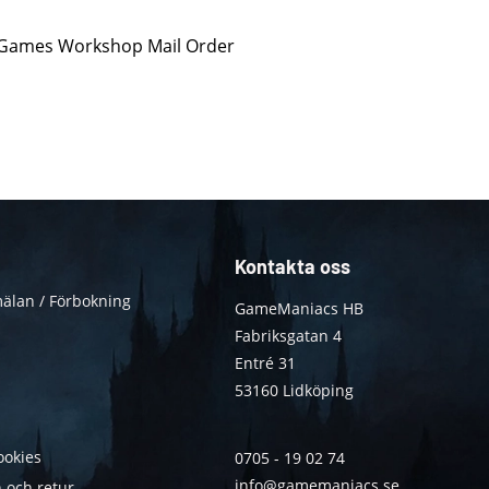
n Games Workshop Mail Order
Kontakta oss
älan / Förbokning
GameManiacs HB
Fabriksgatan 4
Entré 31
53160 Lidköping
ookies
0705 - 19 02 74
info@gamemaniacs.se
 och retur