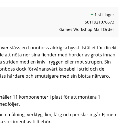
1 st i lager
5011921076673
Games Workshop Mail Order
ver slåss en Loonboss aldrig schysst. Istället för direkt
de att nöta ner sina fiender med horder av grots innan
a striden med en kniv i ryggen eller mot strupen. Sin
 Loonboss dock förvånansvärt kapabel i strid och de
slåss hårdare och smutsigare med sin blotta närvaro.
åller 11 komponenter i plast för att montera 1
edföljer.
h målning, verktyg, lim, färg och penslar ingår EJ men
da sortiment av tillbehör.