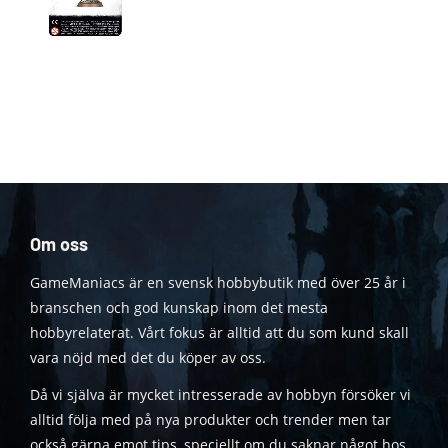
Om oss
GameManiacs är en svensk hobbybutik med över 25 år i
branschen och god kunskap inom det mesta
hobbyrelaterat. Vårt fokus är alltid att du som kund skall
vara nöjd med det du köper av oss.
Då vi själva är mycket intresserade av hobbyn försöker vi
alltid följa med på nya produkter och trender men tar
också gärna emot tips, speciellt om du saknar något hos