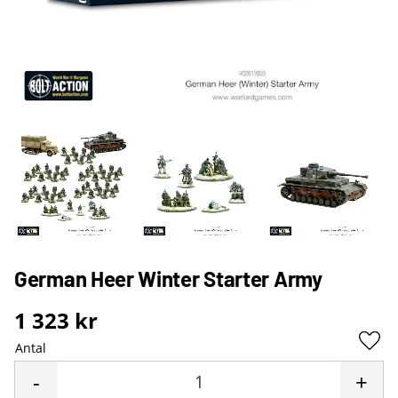
German Heer Winter Starter Army
1 323
kr
Antal
Lägg 
-
+