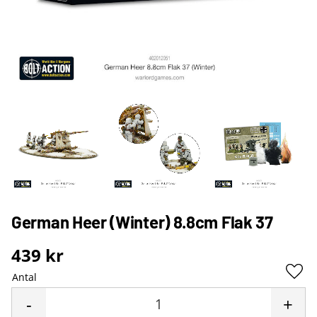
German Heer (Winter) 8.8cm Flak 37
439
kr
Antal
Lägg 
-
+