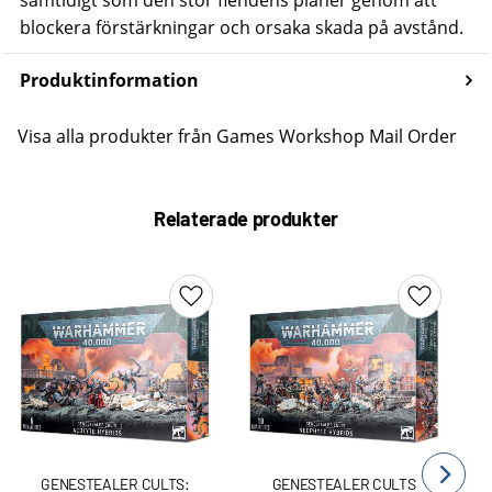
blockera förstärkningar och orsaka skada på avstånd.
Produktinformation
Visa alla produkter från Games Workshop Mail Order
Relaterade produkter
Lägg till i favoriter
Lägg till 
GENESTEALER CULTS:
GENESTEALER CULTS