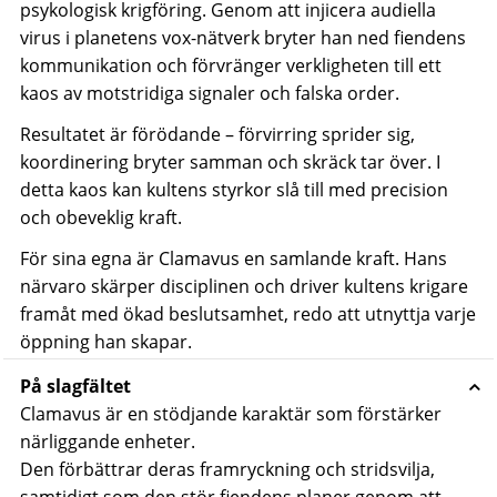
psykologisk krigföring. Genom att injicera audiella
virus i planetens vox-nätverk bryter han ned fiendens
kommunikation och förvränger verkligheten till ett
kaos av motstridiga signaler och falska order.
Resultatet är förödande – förvirring sprider sig,
koordinering bryter samman och skräck tar över. I
detta kaos kan kultens styrkor slå till med precision
och obeveklig kraft.
För sina egna är Clamavus en samlande kraft. Hans
närvaro skärper disciplinen och driver kultens krigare
framåt med ökad beslutsamhet, redo att utnyttja varje
öppning han skapar.
På slagfältet
Clamavus är en stödjande karaktär som förstärker
närliggande enheter.
Den förbättrar deras framryckning och stridsvilja,
samtidigt som den stör fiendens planer genom att