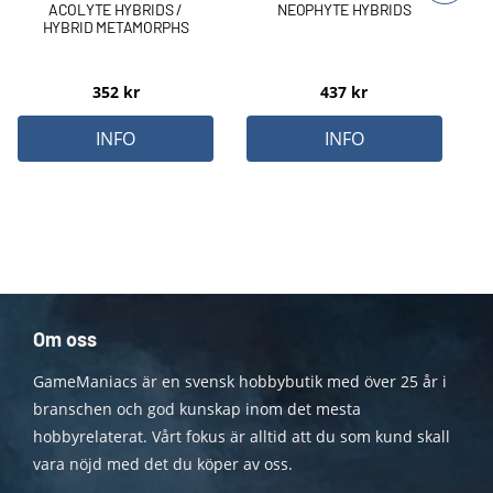
ACOLYTE HYBRIDS /
NEOPHYTE HYBRIDS
HYBRID METAMORPHS
352
kr
437
kr
INFO
INFO
Om oss
GameManiacs är en svensk hobbybutik med över 25 år i
branschen och god kunskap inom det mesta
hobbyrelaterat. Vårt fokus är alltid att du som kund skall
vara nöjd med det du köper av oss.