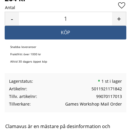
Antal
Lägg 
-
+
KÖP
Snabba leveranser
Fraktfritt över 1000 kr
Alltid 30 dagars öppet köp
Lagerstatus
1 st i lager
Artikelnr
5011921171842
Tillv. artikelnr
99070117013
Tillverkare
Games Workshop Mail Order
Clamavus är en mästare på desinformation och