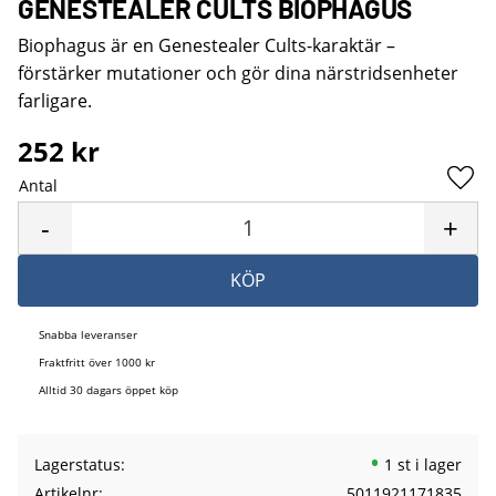
GENESTEALER CULTS BIOPHAGUS
Biophagus är en Genestealer Cults-karaktär –
förstärker mutationer och gör dina närstridsenheter
farligare.
252
kr
Antal
Lägg 
-
+
KÖP
Snabba leveranser
Fraktfritt över 1000 kr
Alltid 30 dagars öppet köp
Lagerstatus
1 st i lager
Artikelnr
5011921171835