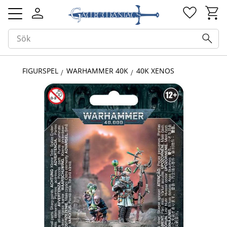
Kundv
Favorit
Meny
FIGURSPEL
WARHAMMER 40K
40K XENOS