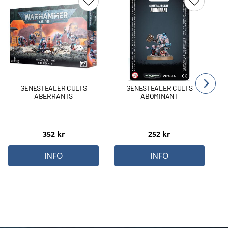
Lägg till i favoriter
Lägg till 
GENESTEALER CULTS
GENESTEALER CULTS
ABERRANTS
ABOMINANT
352
kr
252
kr
INFO
INFO