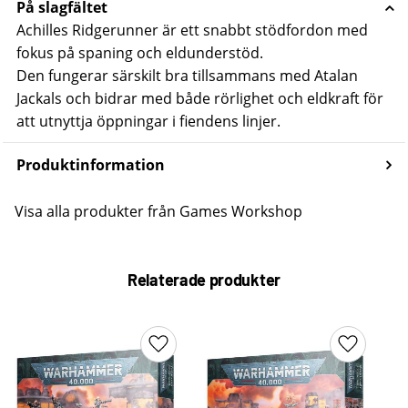
På slagfältet
Achilles Ridgerunner är ett snabbt stödfordon med
fokus på spaning och eldunderstöd.
Den fungerar särskilt bra tillsammans med Atalan
Jackals och bidrar med både rörlighet och eldkraft för
att utnyttja öppningar i fiendens linjer.
Produktinformation
Visa alla produkter från Games Workshop
Relaterade produkter
Lägg till i favoriter
Lägg till 