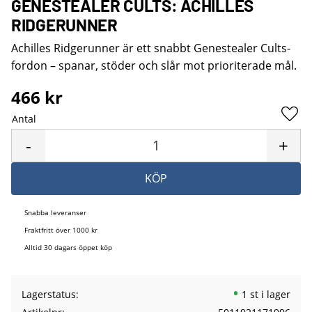
GENESTEALER CULTS: ACHILLES
RIDGERUNNER
Achilles Ridgerunner är ett snabbt Genestealer Cults-
fordon – spanar, stöder och slår mot prioriterade mål.
466
kr
Antal
Lägg 
-
+
KÖP
Snabba leveranser
Fraktfritt över 1000 kr
Alltid 30 dagars öppet köp
Lagerstatus
1 st i lager