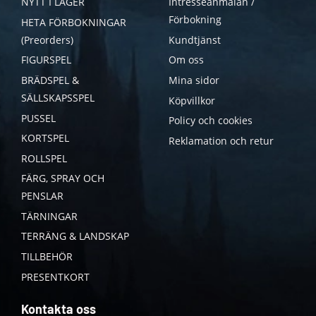
NYTT I LAGER
Intresseanmälan /
Förbokning
HETA FÖRBOKNINGAR
(Preorders)
Kundtjänst
FIGURSPEL
Om oss
BRÄDSPEL &
Mina sidor
SÄLLSKAPSSPEL
Köpvillkor
PUSSEL
Policy och cookies
KORTSPEL
Reklamation och retur
ROLLSPEL
FÄRG, SPRAY OCH
PENSLAR
TÄRNINGAR
TERRÄNG & LANDSKAP
TILLBEHÖR
PRESENTKORT
Kontakta oss