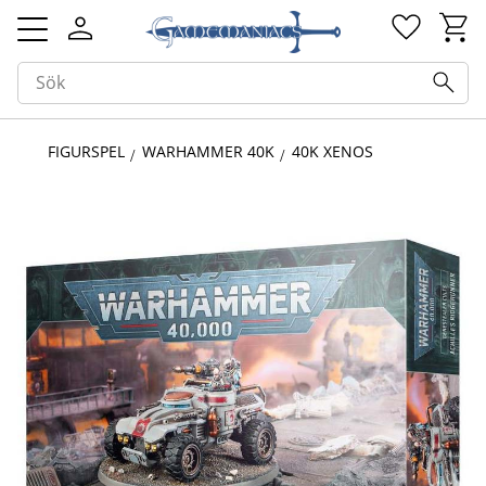
Kundv
Favorit
Meny
FIGURSPEL
WARHAMMER 40K
40K XENOS