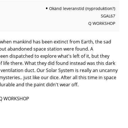
Okänd leveranstid (nyproduktion?)
SGAL67
Q WORKSHOP
 when mankind has been extinct from Earth, the sad
g but abandoned space station were found. A
n dispatched to explore what's left of it, but they
f life there. What they did found instead was this dark
e ventilation duct. Our Solar System is really an uncanny
mysteries.. just like our dice. After all this time in space
durable and the paint didn't wear off.
ån Q WORKSHOP