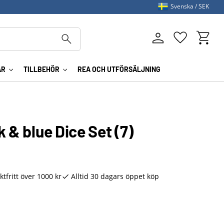
Svenska
SEK
Kundva
Favoriter
AR
TILLBEHÖR
REA OCH UTFÖRSÄLJNING
k & blue Dice Set (7)
ktfritt över 1000 kr
Alltid 30 dagars öppet köp
till i favoriter