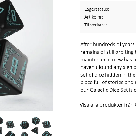
Lagerstatus
Artikelnr
Tillverkare
After hundreds of years
remains of still orbitin
maintenance crew has bee
haven't found any sign o
set of dice hidden in th
place full of stories and 
our Galactic Dice Set is 
Visa alla produkter fr