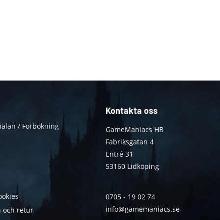
Kontakta oss
älan / Förbokning
GameManiacs HB
Fabriksgatan 4
Entré 31
53160 Lidköping
ookies
0705 - 19 02 74
info@gamemaniacs.se
 och retur