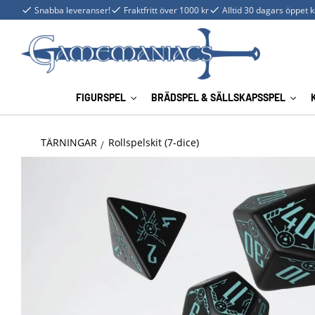
Snabba leveranser!
Fraktfritt över 1000 kr
Alltid 30 dagars öppet 
FIGURSPEL
BRÄDSPEL & SÄLLSKAPSSPEL
TÄRNINGAR
Rollspelskit (7-dice)