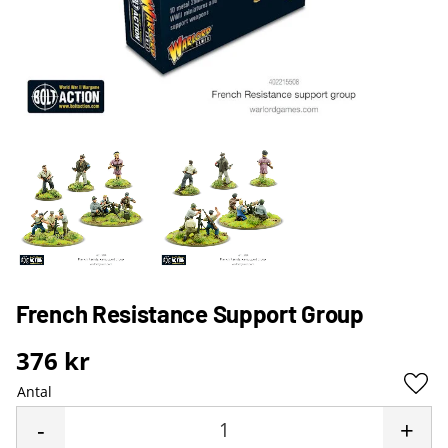
French Resistance Support Group
376
kr
Antal
Lägg 
-
+