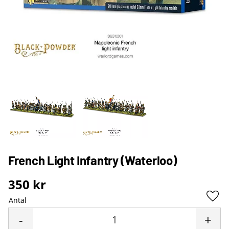
French Light Infantry (Waterloo)
350
kr
Antal
Lägg 
-
+