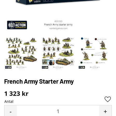
French Army Starter Army
1 323
kr
Antal
Lägg 
-
+