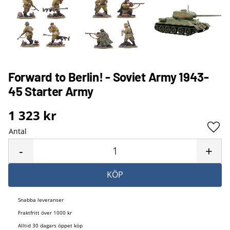
Forward to Berlin! - Soviet Army 1943-
45 Starter Army
1 323
kr
Antal
Lägg 
-
+
KÖP
Snabba leveranser
Fraktfritt över 1000 kr
Alltid 30 dagars öppet köp