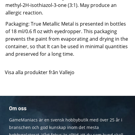
methyl-2H-isothiazol-3-one (3:1). May produce an
allergic reaction.
Packaging: True Metallic Metal is presented in bottles
of 18 ml/0.6 fl oz with eyedropper. This packaging
prevents the paint from evaporating and drying in the
container, so that It can be used in minimal quantities
and preserved for a long time.
Visa alla produkter från Vallejo
Om oss
GameManiacs är en svensk hobbybutik med över 25 år i
branschen och god kunskap inom det mesta
hobbyrelaterat. Vårt fokus är alltid att du som kund skall