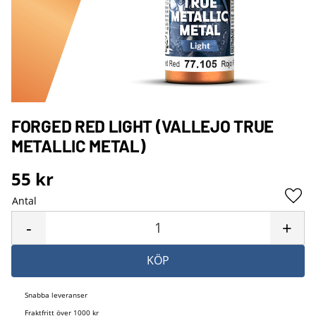
FORGED RED LIGHT (VALLEJO TRUE
METALLIC METAL)
55
kr
Antal
Lägg 
-
+
KÖP
Snabba leveranser
Fraktfritt över 1000 kr