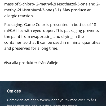
mass of 5-chloro- 2-methyl-2H-isothiazol-3-one and 2-
methyl-2H-isothiazol-3-one (3:1). May produce an
allergic reaction.
Packaging: Game Color is presented in bottles of 18
ml/0.6 fl oz with eyedropper. This packaging prevents
the paint from evaporating and drying in the
container, so that It can be used in minimal quantities
and preserved for a long time.
Visa alla produkter från Vallejo
Om oss
GameManiacs är en svensk hobbybutik med över 25 år i
branschen och god kunskap inom det mesta