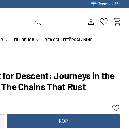
Svenska
SEK
Kundva
Favoriter
AR
TILLBEHÖR
REA OCH UTFÖRSÄLJNING
 for Descent: Journeys in the
 The Chains That Rust
Lägg ti
KÖP