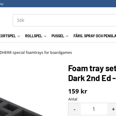
köp
KORTSPEL
ROLLSPEL
PUSSEL
FÄRG, SPRAY OCH PENSL
DHERR special foamtrays for boardgames
Foam tray set
Dark 2nd Ed -
159
kr
Antal
-
+