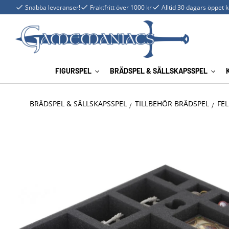
Snabba leveranser!
Fraktfritt över 1000 kr
Alltid 30 dagars öppet 
FIGURSPEL
BRÄDSPEL & SÄLLSKAPSSPEL
BRÄDSPEL & SÄLLSKAPSSPEL
TILLBEHÖR BRÄDSPEL
FEL