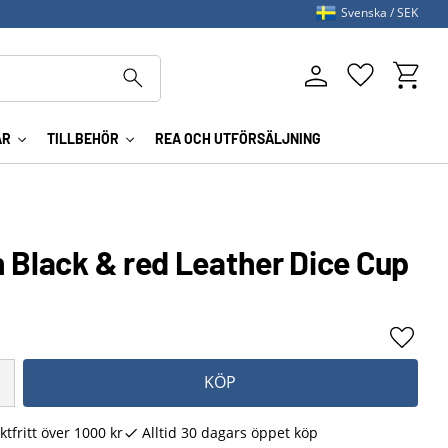
Svenska
SEK
Kundva
Favoriter
AR
TILLBEHÖR
REA OCH UTFÖRSÄLJNING
 Black & red Leather Dice Cup
Lägg ti
KÖP
ktfritt över 1000 kr
Alltid 30 dagars öppet köp