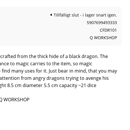
Tillfälligt slut - i lager snart igen.
5907699493333
CFDR101
Q WORKSHOP
rafted from the thick hide of a black dragon. The
tance to magic carries to the item, so magic
 find many uses for it. Just bear in mind, that you may
ttention from angry dragons trying to avenge his
ht 8.5 cm diameter 5.5 cm capacity ~21 dice
ån Q WORKSHOP