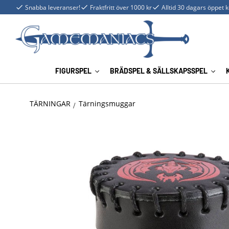
Snabba leveranser!
Fraktfritt över 1000 kr
Alltid 30 dagars öppet 
FIGURSPEL
BRÄDSPEL & SÄLLSKAPSSPEL
TÄRNINGAR
Tärningsmuggar