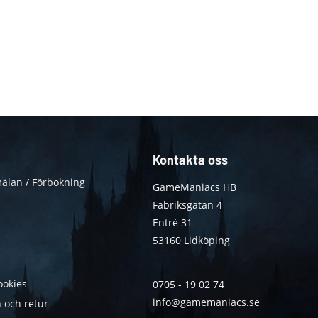
Kontakta oss
älan / Förbokning
GameManiacs HB
Fabriksgatan 4
Entré 31
53160 Lidköping
ookies
0705 - 19 02 74
info@gamemaniacs.se
 och retur