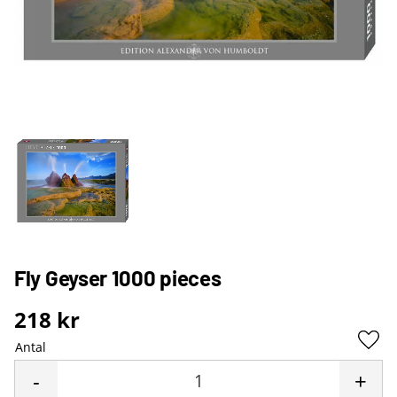
Fly Geyser 1000 pieces
218
kr
Antal
Lägg 
-
+